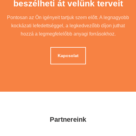
beszélheti át velünk terveit
Pontosan az Ön igényeit tartjuk szem előtt. A legnagyobb
kockázati lefedettséggel, a legkedvezőbb díjon juthat
hozzá a legmegfelelőbb anyagi forrásokhoz.
Kapcsolat
Partnereink