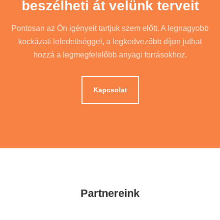
beszélheti át velünk terveit
Pontosan az Ön igényeit tartjuk szem előtt. A legnagyobb
kockázati lefedettséggel, a legkedvezőbb díjon juthat
hozzá a legmegfelelőbb anyagi forrásokhoz.
Kapcsolat
Partnereink