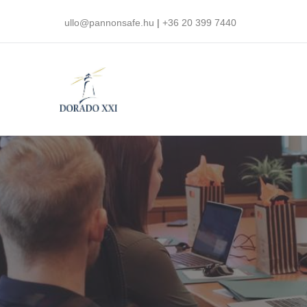
ullo@pannonsafe.hu
|
+36 20 399 7440