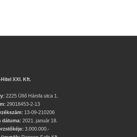
itel XXI. Kft.
y:
2225 Üllő Hársfa utca 1.
m:
29018453-2-13
yzékszám:
13-09-210206
s dátuma:
2021. január 18.
örzstőkéje:
3.000.000.-