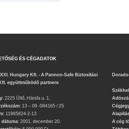
ETŐSÉG ÉS CÉGADATOK
XXI. Hungary Kft. - A Pannon-Safe Biztosítási
Dorado-H
Kft. együttműködő partnere
Székhel
y
: 2225 Üllő, Hársfa u. 1.
Adószá
yzékszám
: 13 – 09 -084165 / 25
Cégjeg
ám
: 11965824-2-13
Alapítá
s dátuma
: 2001. december 20.
A cég t