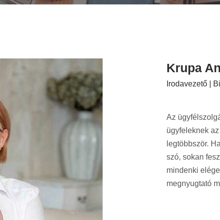
Krupa A
Irodavezető | Bi
Az ügyfélszolgá
ügyfeleknek az
legtöbbször. Ha
szó, sokan fesz
mindenki elége
megnyugtató mó