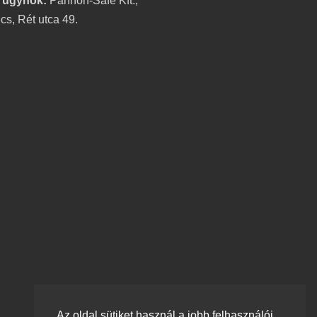
 ügynök:
Pannon-Safe Kft.,
s, Rét utca 49.
Az oldal sütiket használ a jobb felhasználói