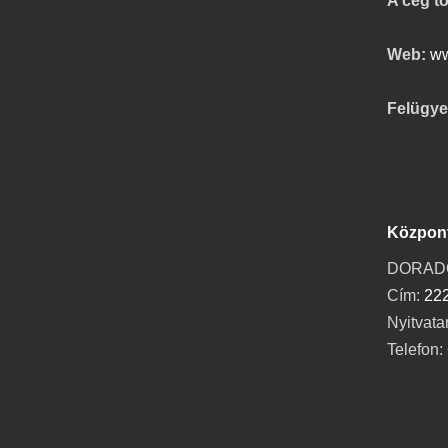
A cég t
Web:
ww
Felügyel
Központ
DORADO X
Cím:
222
Nyitvata
Telefon: