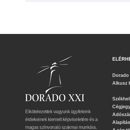
ELÉRH
Dorado 
Alkusz 
Székhel
Cégjeg
Elkötelezettek vagyunk ügyfeleink
Adósz
érdekeinek kiemelt képviseletére és a
Alapítá
magas színvonalú szakmai munkára.