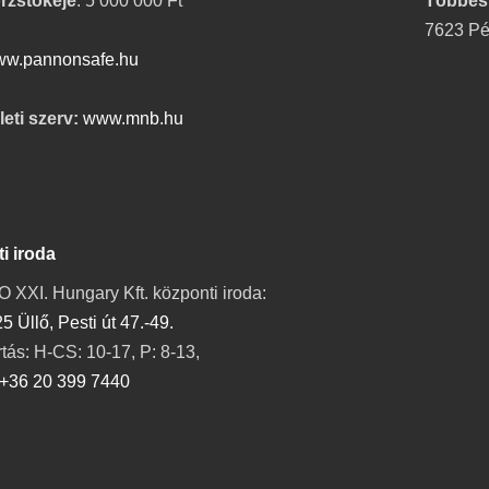
örzstőkéje
: 5 000 000 Ft
Többes
7623 Péc
w.pannonsafe.hu
eti szerv:
www.mnb.hu
i iroda
XI. Hungary Kft. központi iroda:
5 Üllő, Pesti út 47.-49.
rtás: H-CS: 10-17, P: 8-13,
+36 20 399 7440